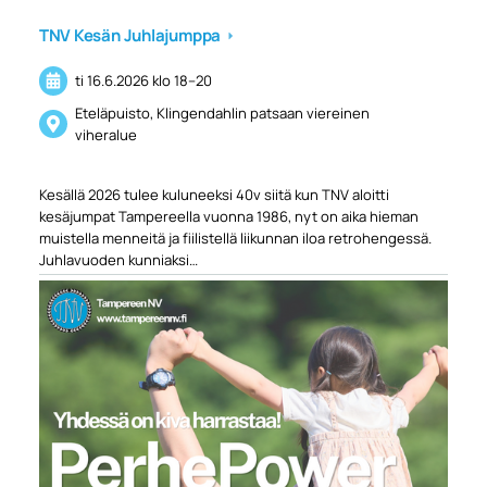
TNV Kesän Juhlajumppa
ti 16.6.2026
klo 18
–
20
Eteläpuisto, Klingendahlin patsaan viereinen
viheralue
Kesällä 2026 tulee kuluneeksi 40v siitä kun TNV aloitti
kesäjumpat Tampereella vuonna 1986, nyt on aika hieman
muistella menneitä ja fiilistellä liikunnan iloa retrohengessä.
Juhlavuoden kunniaksi…