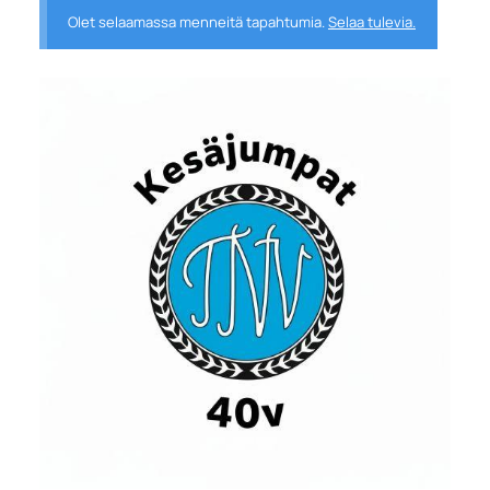
Olet selaamassa menneitä tapahtumia.
Selaa tulevia.