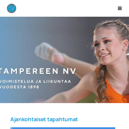
Siirry
Tampereen NV
Vali
sivun
sisältöön
Ajankohtaiset tapahtumat