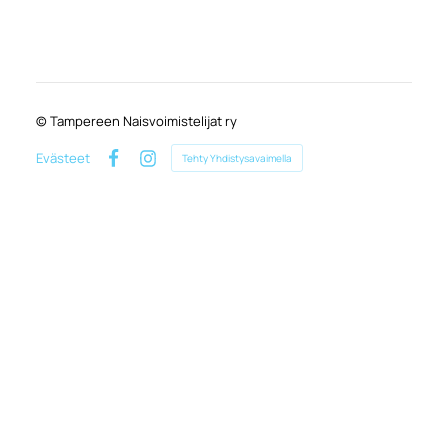
©
Tampereen Naisvoimistelijat ry
Evästeet
Tehty Yhdistysavaimella
Facebook
Instagram