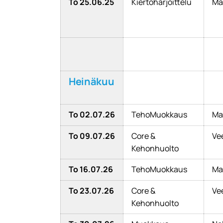
To 25.06.25
Kiertoharjoittelu
Ma
Heinäkuu
To 02.07.26
TehoMuokkaus
Ma
To 09.07.26
Core &
Ve
Kehonhuolto
To 16.07.26
TehoMuokkaus
Ma
To 23.07.26
Core &
Ve
Kehonhuolto