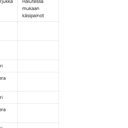
rjukka
Halutessa
mukaan
käsipainot
ri
era
ri
era