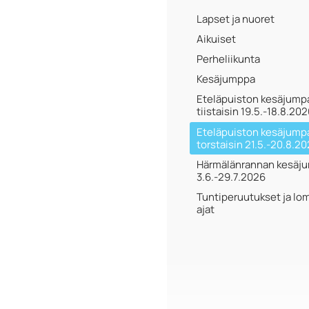
Lapset ja nuoret
Aikuiset
Perheliikunta
Kesäjumppa
Eteläpuiston kesäjump
tiistaisin 19.5.-18.8.20
Eteläpuiston kesäjump
torstaisin 21.5.-20.8.2
Härmälänrannan kesäj
3.6.-29.7.2026
Tuntiperuutukset ja lo
ajat