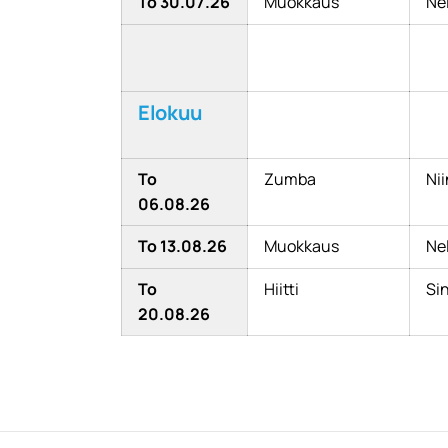
To 30.07.26
Muokkaus
Nel
Elokuu
To
Zumba
Ni
06.08.26
To 13.08.26
Muokkaus
Nel
To
Hiitti
Sin
20.08.26