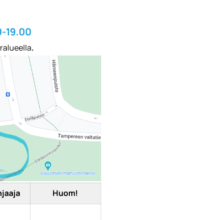
t
0-19.00
ralueella
.
jaaja
Huom!