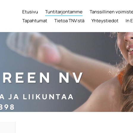
Etusivu
Tuntitarjontamme
Tanssillinen voimist
Tapahtumat
Tietoa TNV:stä
Yhteystiedot
In 