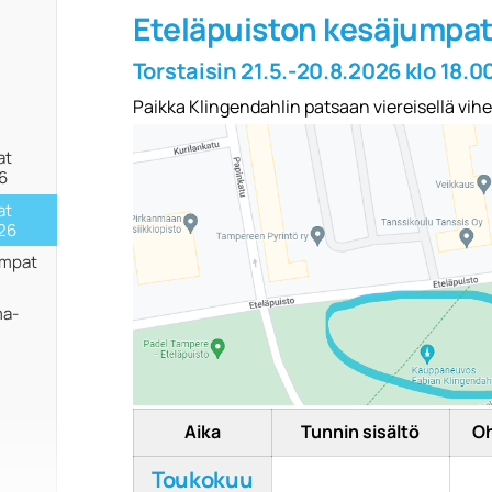
Eteläpuiston kesäjumpa
Torstaisin 21.5.-20.8.2026
klo 18.0
Paikka Klingendahlin patsaan viereisellä vihe
at
26
at
026
umpat
ma-
Aika
Tunnin sisältö
Oh
Toukokuu