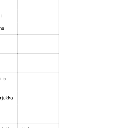
i
ina
lia
rjukka