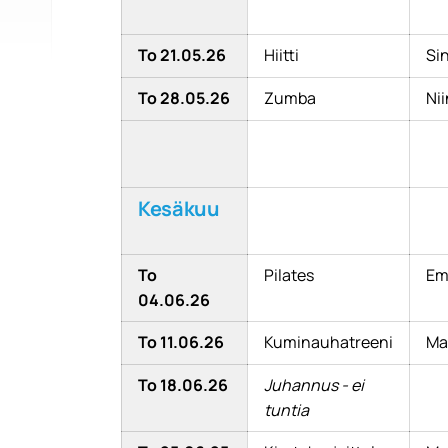
To 21.05.26
Hiitti
Sin
To 28.05.26
Zumba
Ni
Kesäkuu
To
Pilates
Emi
04.06.26
To 11.06.26
Kuminauhatreeni
Ma
To 18.06.26
Juhannus - ei
tuntia