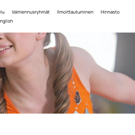
elu
Valmennusryhmät
Ilmoittautuminen
Hinnasto
English