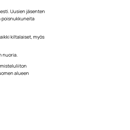
esti. Uusien jäsenten
ja poisnukkuneita
aikki kiltalaiset, myös
n nuoria.
isteluliiton
Suomen alueen