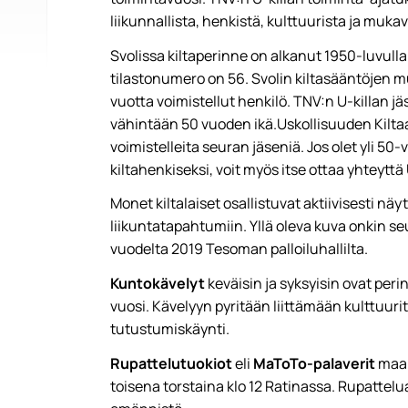
liikunnallista, henkistä, kulttuurista ja muk
Svolissa kiltaperinne on alkanut 1950-luvulla
tilastonumero on 56. Svolin kiltasääntöjen mu
vuotta voimistellut henkilö. TNV:n U-killan j
vähintään 50 vuoden ikä.Uskollisuuden Kilt
voimistelleita seuran jäseniä. Jos olet yli 50-
kiltahenkiseksi, voit myös itse ottaa yhteytt
Monet kiltalaiset osallistuvat aktiivisesti näyt
liikuntatapahtumiin. Yllä oleva kuva onkin
vuodelta 2019 Tesoman palloiluhallilta.
Kuntokävelyt
keväisin ja syksyisin ovat peri
vuosi. Kävelyyn pyritään liittämään kulttuur
tutustumiskäynti.
Rupattelutuokiot
eli
MaToTo-palaverit
maal
toisena torstaina klo 12 Ratinassa. Rupattelu