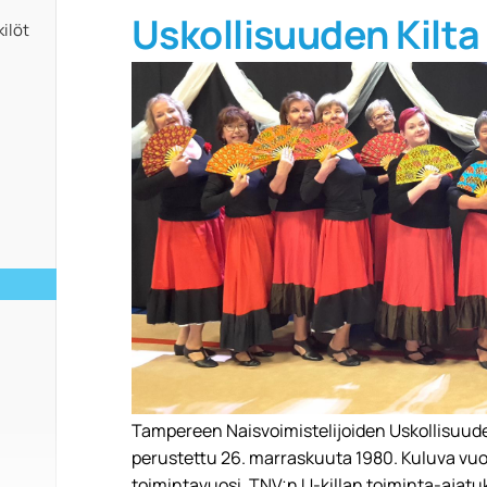
Uskollisuuden Kilta
ilöt
Tampereen Naisvoimistelijoiden Uskollisuuden 
perustettu 26. marraskuuta 1980. Kuluva vuos
toimintavuosi. TNV:n U-killan toiminta-ajatu