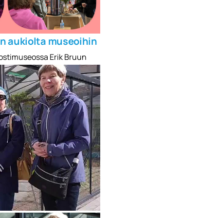
an aukiolta museoihin
 postimuseossa Erik Bruun