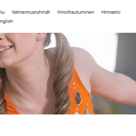
elu
Valmennusryhmät
Ilmoittautuminen
Hinnasto
English