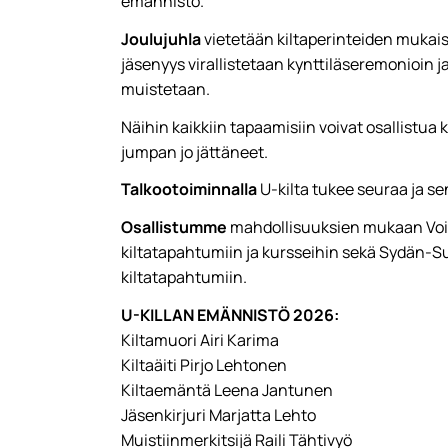
emännistö.
Joulujuhla
vietetään kiltaperinteiden mukais
jäsenyys virallistetaan kynttiläseremonioin 
muistetaan.
Näihin kaikkiin tapaamisiin voivat osallistua k
jumpan jo jättäneet.
Talkootoiminnalla
U-kilta tukee seuraa ja se
Osallistumme
mahdollisuuksien mukaan Voim
kiltatapahtumiin ja kursseihin sekä Sydän-
kiltatapahtumiin.
U-KILLAN EMÄNNISTÖ 2026:
Kiltamuori Airi Karima
Kiltaäiti Pirjo Lehtonen
Kiltaemäntä Leena Jantunen
Jäsenkirjuri Marjatta Lehto
Muistiinmerkitsijä Raili Tähtivyö