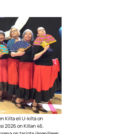
Kilta eli U-kilta on
i 2026 on Killan 46.
ksena on tarjota jäsenilleen