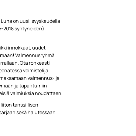
!
Luna on uusi, syyskaudella
015-2018 syntyneiden)
ikki innokkaat, uudet
eilemaan! Valmennusryhmä
rrallaan. Ota rohkeasti
enatessa voimistelija
kä maksamaan valmennus- ja
ymään ja tapahtumiin
eisiä valmiuksia noudattaen.
iiton tanssillisen
 sarjaan sekä halutessaan