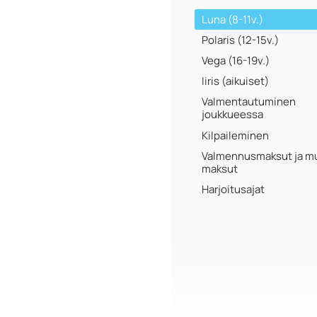
Luna (8-11v.)
Polaris (12-15v.)
Vega (16-19v.)
Iiris (aikuiset)
Valmentautuminen
joukkueessa
Kilpaileminen
Valmennusmaksut ja m
maksut
Harjoitusajat