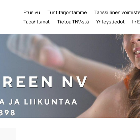
Etusivu
Tuntitarjontamme
Tanssillinen voimist
Tapahtumat
Tietoa TNV:stä
Yhteystiedot
In 