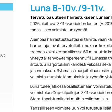
Luna 8-10v./9-11v.
Tervetuloa uuteen harrastukseen Lunaan
2026 aloittava 8-11 -vuotiaiden lasten (v. 2
tanssillisen voimistelun ryhmä!
Aiempaa harrastustaustaa ei tarvita, vaan ka
harrastajat ovat tervetulleita mukaan kok
treenaa kaksi kertaa viikossa 60 minuuttia ke
uut
yhteyttä: tanvo@tampereennv.fi! Lunassa tre
sitoutuu harjoituksiin kahdesti viikossa se
jäsenmaksun. Ryhmässä harjoitellaan esiint
valmistautumista iänmukaisia ja ryhmän yht
Luna tulee jatkossa osallistumaan Voimistelul
voimistelun Cup-kilpailujen 8-11 -vuotiaiden
Stara-tapahtumiin tai muihin esiintymisiin.
Tanssilliseen voimisteluun voi tutustua lisää