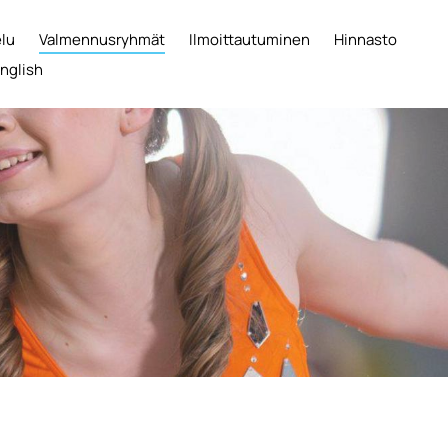
elu
Valmennusryhmät
Ilmoittautuminen
Hinnasto
English