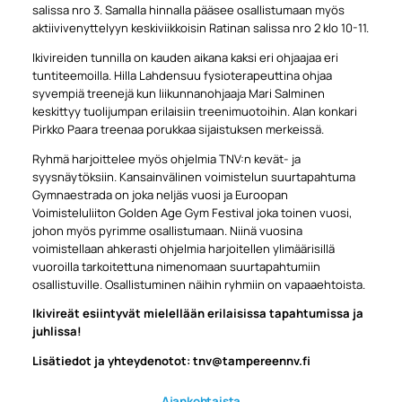
salissa nro 3. Samalla hinnalla pääsee osallistumaan myös
aktiivivenyttelyyn keskiviikkoisin Ratinan salissa nro 2 klo 10-11.
Ikivireiden tunnilla on kauden aikana kaksi eri ohjaajaa eri
tuntiteemoilla. Hilla Lahdensuu fysioterapeuttina ohjaa
syvempiä treenejä kun liikunnanohjaaja Mari Salminen
keskittyy tuolijumpan erilaisiin treenimuotoihin. Alan konkari
Pirkko Paara treenaa porukkaa sijaistuksen merkeissä.
Ryhmä harjoittelee myös ohjelmia TNV:n kevät- ja
syysnäytöksiin. Kansainvälinen voimistelun suurtapahtuma
Gymnaestrada on joka neljäs vuosi ja Euroopan
Voimisteluliiton Golden Age Gym Festival joka toinen vuosi,
johon myös pyrimme osallistumaan. Niinä vuosina
voimistellaan ahkerasti ohjelmia harjoitellen ylimäärisillä
vuoroilla tarkoitettuna nimenomaan suurtapahtumiin
osallistuville. Osallistuminen näihin ryhmiin on vapaaehtoista.
Ikivireät esiintyvät mielellään erilaisissa tapahtumissa ja
juhlissa!
Lisätiedot ja yhteydenotot: tnv@tampereennv.fi
Ajankohtaista