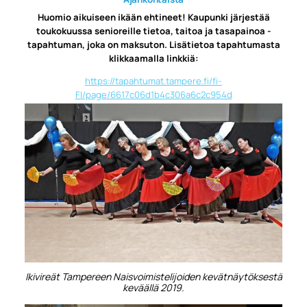
Huomio aikuiseen ikään ehtineet! Kaupunki järjestää
toukokuussa senioreille tietoa, taitoa ja tasapainoa -
tapahtuman, joka on maksuton. Lisätietoa tapahtumasta
klikkaamalla linkkiä:
https://tapahtumat.tampere.fi/fi-
FI/page/6617c06d1b4c306a6c2c954d
Ikivireät Tampereen Naisvoimistelijoiden kevätnäytöksestä
keväällä 2019.